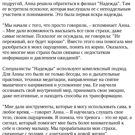
подругой, Анна решила обратиться в филиал "Надежда". Там
ее встретила психолог, которая выслушала ее с неподдельным
участием и пониманием. Это была первая искра надежды.
"Мы начали с того, что просто говорили, – вспоминает Анна.
– Мне дали возможность высказать все свои страхи, даже
самые нелепые. Психолог не осуждала, не говорила: "Не
переживай, все будет хорошо". Вместо этого она помогала мне
разобраться в моих ощущениях, понять их корни. Оказалось,
что многие мои страхи были связаны с недостатком
информации и давлением ожиданий".
Специалисты "Надежды" используют комплексный подход.
Для Анны это были не только беседы, но и дыхательные
практики, техники медитации, направленные на снятие
мышечного напряжения и успокоение ума. Ее научили
осознавать свой внутренний мир, принимать свои эмоции,
даже негативные, и находить способы их трансформации.
"Мне дали инструменты, которые я могу использовать сама, в
любое время, – говорит Анна. – Я научилась слушать свое
тело, своим ощущениям. Я поняла, что тревога – это не враг, а
сигнал, который помогает мне быть более внимательной к
себе и своему малышу. Мы прорабатывали мои страхи,
связанные с родами, с адаптацией к новой жизни".