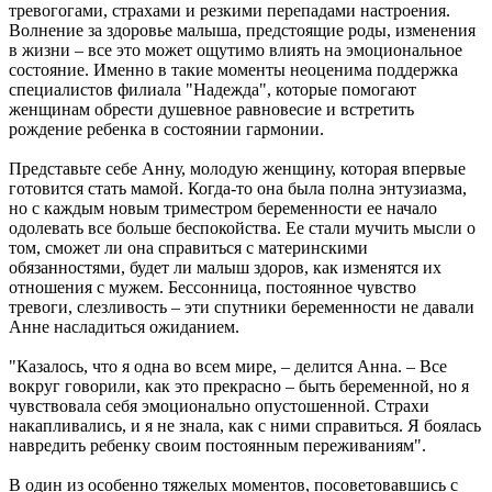
тревогогами, страхами и резкими перепадами настроения.
Волнение за здоровье малыша, предстоящие роды, изменения
в жизни – все это может ощутимо влиять на эмоциональное
состояние. Именно в такие моменты неоценима поддержка
специалистов филиала "Надежда", которые помогают
женщинам обрести душевное равновесие и встретить
рождение ребенка в состоянии гармонии.
Представьте себе Анну, молодую женщину, которая впервые
готовится стать мамой. Когда-то она была полна энтузиазма,
но с каждым новым триместром беременности ее начало
одолевать все больше беспокойства. Ее стали мучить мысли о
том, сможет ли она справиться с материнскими
обязанностями, будет ли малыш здоров, как изменятся их
отношения с мужем. Бессонница, постоянное чувство
тревоги, слезливость – эти спутники беременности не давали
Анне насладиться ожиданием.
"Казалось, что я одна во всем мире, – делится Анна. – Все
вокруг говорили, как это прекрасно – быть беременной, но я
чувствовала себя эмоционально опустошенной. Страхи
накапливались, и я не знала, как с ними справиться. Я боялась
навредить ребенку своим постоянным переживаниям".
В один из особенно тяжелых моментов, посоветовавшись с